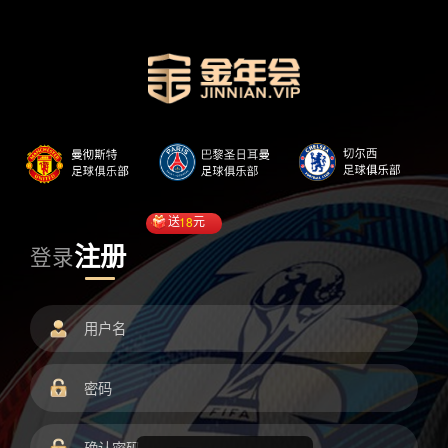
送
18
元
注册
登录