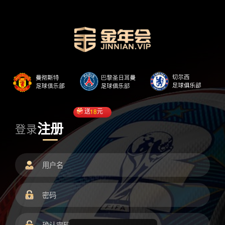
送
18
元
注册
登录