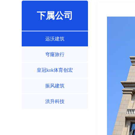
下属公司
远沃建筑
穹窿旅行
皇冠kok体育创宏
振风建筑
洪升科技