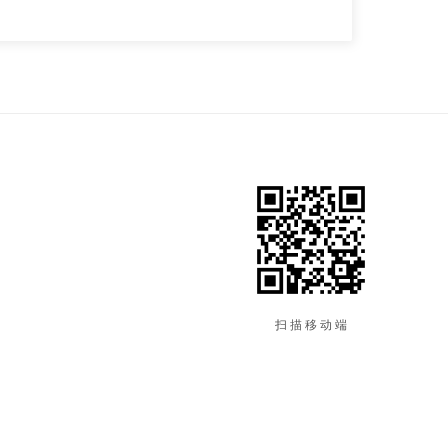
扫 描 移 动 端