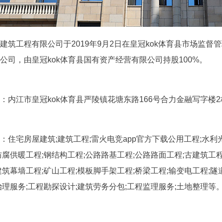
建筑工程有限公司于2019年9月2日在皇冠kok体育县市场监督
公司，由皇冠kok体育县国有资产经营有限公司持股100%。
：内江市皇冠kok体育县严陵镇花塘东路166号合力金融写字楼2
：住宅房屋建筑;建筑工程;雷火电竞app官方下载公用工程;水利
防腐供暖工程;钢结构工程;公路路基工程;公路路面工程;古建筑工程
建筑幕墙工程;矿山工程;模板脚手架工程;桥梁工程;输变电工程;隧
治理服务;工程勘探设计;建筑劳务分包;工程监理服务;土地整理等