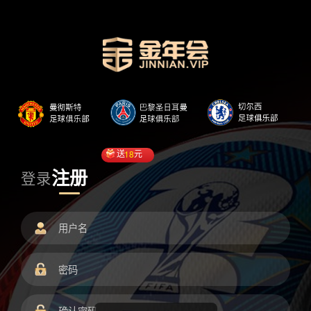
送
18
元
注册
登录