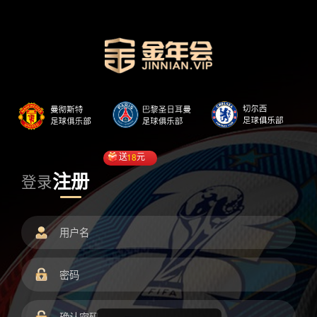
送
18
元
注册
登录