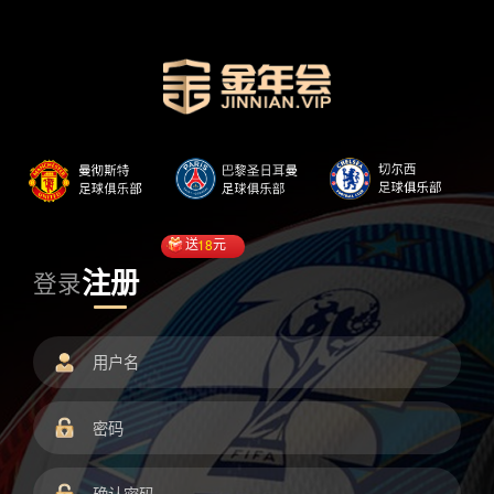
送
18
元
注册
登录