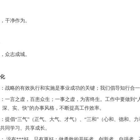
，干净作为。
，众志成城。
化
：战略的有效执行和实施是事业成功的关键；我们倡导知行合一
：一言之虚，百患众生；一事之虚，为害终生。工作中要做到“
、深、实、快”的办事风格，不断提高工作效率。
：提倡“三气”（正气、大气、才气）、“三和”（心和、德和、力
共同学习、共享成长。
： 没有***好，只有更好；做勇敢的开拓者、创新者、自强者