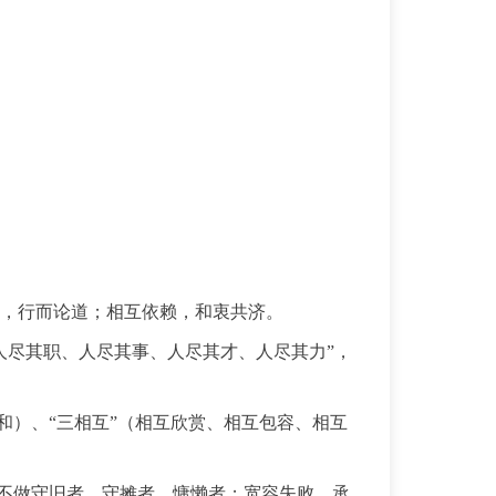
，行而论道；相互依赖，和衷共济。
人尽其职、人尽其事、人尽其才、人尽其力”，
和）、“三相互”（相互欣赏、相互包容、相互
，不做守旧者、守摊者、慵懒者；宽容失败，承