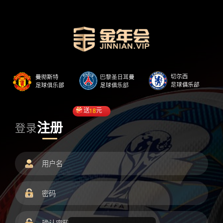
送
18
元
注册
登录