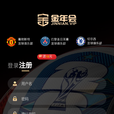
送
18
元
注册
登录